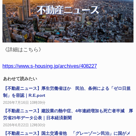
《詳細はこちら》
https://www.s-housing.jp/archives/408227
あわせて読みたい
【不動産ニュース】厚生労働省ほか 民泊、条例による「ゼロ日規
制」を容認｜R.E.port
2026年7月16日 10時39分
【不動産ニュース】建設業の熱中症、4年連続増加も死亡者半減 厚
労省25年データ公表｜日本経済新聞
2026年6月22日 12時30分
【不動産ニュース】国土交通省他 「グレーゾーン民泊」に国がメ