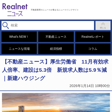
不動産業界のニュースが集まるニュースリンクサイト
What's NEW！
不動産ニュース
Realnetレポート
ニュースな現場
経済指標
コラム
【不動産ニュース】厚生労働省 11月有効求
人倍率、建設は5.3倍 新規求人数は5.9％減
｜新建ハウジング
2026年1月14日 10時00分