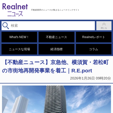
不動産業界のニュースが集まるニュースリンクサイト
What's NEW！
不動産ニュース
Realnetレポート
ニュースな現場
経済指標
コラム
【不動産ニュース】京急他、横須賀・若松町
の市街地再開発事業を着工｜R.E.port
2026年1月26日 09時20分