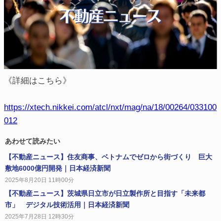
《詳細はこちら》
https://xtech.nikkei.com/atcl/nxt/mag/na/18/00264/033100
012
あわせて読みたい
【不動産ニュース】住友商事、ベトナムでゼロから街づくり 巨大
敷地6000億円開発｜日本経済新聞
2025年8月20日 11時00分
【不動産ニュース】茨城県日立市が日立製作所と目指す「未来都
市」 デジタル技術活用｜日本経済新聞
2025年7月28日 12時30分