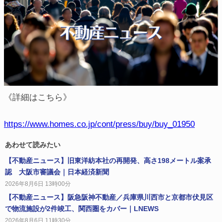
《詳細はこちら》
https://www.homes.co.jp/cont/press/buy/buy_01950
あわせて読みたい
【不動産ニュース】旧東洋紡本社の再開発、高さ198メートル案承
認 大阪市審議会｜日本経済新聞
2026年8月6日 13時00分
【不動産ニュース】阪急阪神不動産／兵庫県川西市と京都市伏見区
で物流施設が2件竣工、関西圏をカバー｜LNEWS
2026年8月6日 11時30分