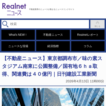
不動産業界のニュースが集まるニュースリンクサイト
What's NEW！
不動産ニュース
Realnetレポート
ニュースな現場
経済指標
コラム
【不動産ニュース】東京都調布市／味の素ス
タジアム南東に公園整備／国有地６ｈａ取
得、関連費は４０億円｜日刊建設工業新聞
2026年4月13日 11時00分