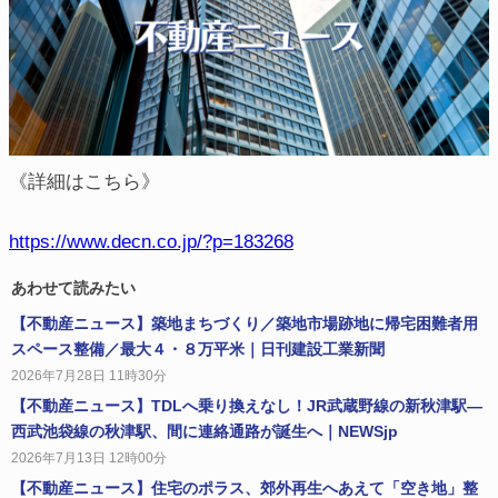
《詳細はこちら》
https://www.decn.co.jp/?p=183268
あわせて読みたい
【不動産ニュース】築地まちづくり／築地市場跡地に帰宅困難者用
スペース整備／最大４・８万平米｜日刊建設工業新聞
2026年7月28日 11時30分
【不動産ニュース】TDLへ乗り換えなし！JR武蔵野線の新秋津駅―
西武池袋線の秋津駅、間に連絡通路が誕生へ｜NEWSjp
2026年7月13日 12時00分
【不動産ニュース】住宅のポラス、郊外再生へあえて「空き地」整