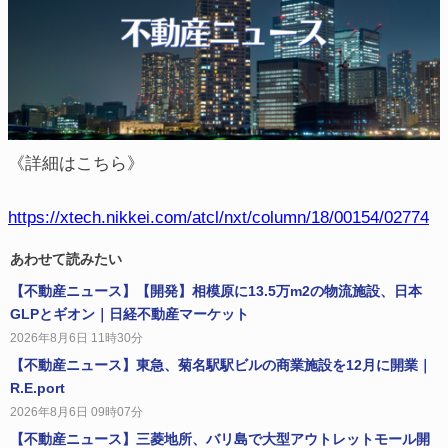
《詳細はこちら》
https://xtech.nikkei.com/atcl/nxt/column/18/00154/02774
あわせて読みたい
【不動産ニュース】【開発】相模原に13.5万m2の物流施設、日本
GLPとギオン｜日経不動産マーケット
2026年8月6日 11時30分
【不動産ニュース】東急、菊名駅駅ビルの商業施設を12月に開業｜
R.E.port
2026年8月6日 09時07分
【不動産ニュース】三菱地所、バリ島で大型アウトレットモール開