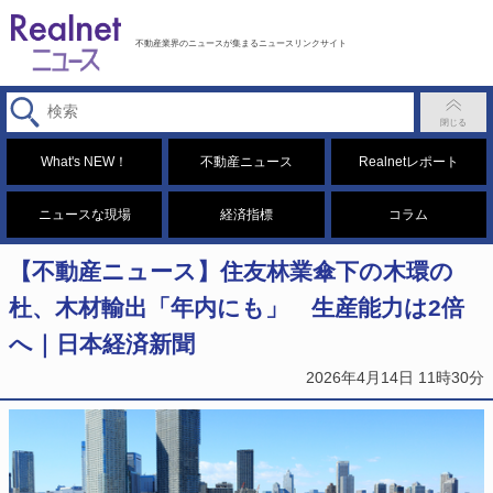
不動産業界のニュースが集まるニュースリンクサイト
What's NEW！
不動産ニュース
Realnetレポート
ニュースな現場
経済指標
コラム
【不動産ニュース】住友林業傘下の木環の
杜、木材輸出「年内にも」 生産能力は2倍
へ｜日本経済新聞
2026年4月14日 11時30分