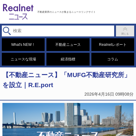
不動産業界のニュースが集まるニュースリンクサイト
What's NEW！
不動産ニュース
Realnetレポート
ニュースな現場
経済指標
コラム
【不動産ニュース】「MUFG不動産研究所」
を設立｜R.E.port
2026年4月16日 09時08分