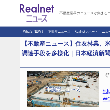
不動産業界のニュースが集まる
What's NEW！
不動産ニュース
Realnetレポート
ニュ
【不動産ニュース】住友林業、
調達手段を多様化｜日本経済新
《
htt
WO