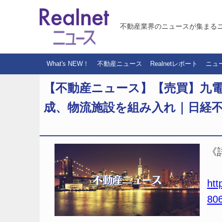
不動産業界のニュースが集まる
What's NEW！
不動産ニュース
Realnetレポート
ニュ
【不動産ニュース】【売買】九
成、物流施設を組み入れ｜日経
《
htt
80