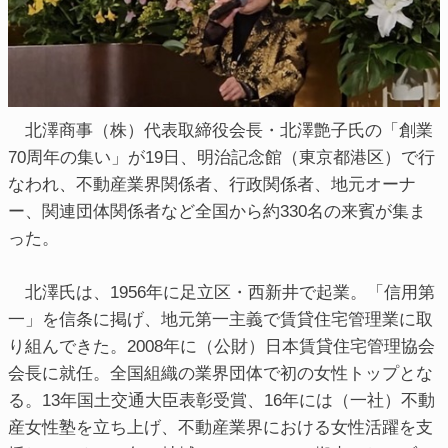
北澤商事（株）代表取締役会長・北澤艶子氏の「創業
70周年の集い」が19日、明治記念館（東京都港区）で行
なわれ、不動産業界関係者、行政関係者、地元オーナ
ー、関連団体関係者など全国から約330名の来賓が集ま
った。
北澤氏は、1956年に足立区・西新井で起業。「信用第
一」を信条に掲げ、地元第一主義で賃貸住宅管理業に取
り組んできた。2008年に（公財）日本賃貸住宅管理協会
会長に就任。全国組織の業界団体で初の女性トップとな
る。13年国土交通大臣表彰受賞、16年には（一社）不動
産女性塾を立ち上げ、不動産業界における女性活躍を支