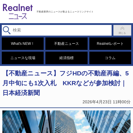
不動産業界のニュースが集まるニュースリンクサイト
What's NEW！
不動産ニュース
Realnetレポート
ニュースな現場
経済指標
コラム
【不動産ニュース】フジHDの不動産再編、5
月中旬にも1次入札 KKRなどが参加検討｜
日本経済新聞
2026年4月23日 11時00分