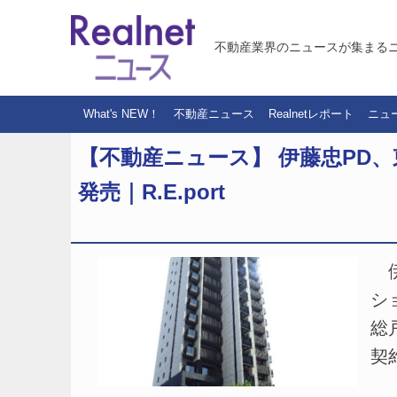
不動産業界のニュースが集まる
What's NEW！
不動産ニュース
Realnetレポート
ニュ
【不動産ニュース】 伊藤忠PD
発売｜R.E.port
伊
シ
総
契