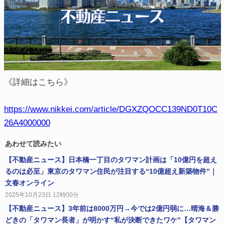
《詳細はこちら》
https://www.nikkei.com/article/DGXZQOCC139ND0T10C
26A4000000
あわせて読みたい
【不動産ニュース】日本橋一丁目のタワマン計画は「10億円を超え
るのは必至」東京のタワマン住民が注目する“10億超え新築物件”｜
文春オンライン
2025年10月23日 12時00分
【不動産ニュース】3年前は8000万円→今では2億円弱に…晴海＆勝
どきの「タワマン長者」が明かす“私が決断できたワケ”【タワマン