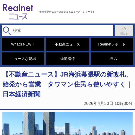
不動産業界のニュースが集まるニュースリンクサイト
What's NEW！
不動産ニュース
Realnetレポート
ニュースな現場
経済指標
コラム
【不動産ニュース】JR海浜幕張駅の新改札、
始発から営業 タワマン住民ら使いやすく｜
日本経済新聞
2026年4月30日 10時30分