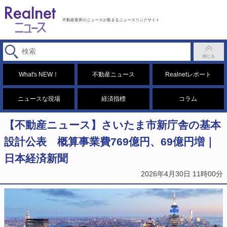
不動産業界のニュースが集まるニュースリンクサイト
What's NEW！
不動産ニュース
Realnetレポート
ニュースな現場
経済指標
コラム
【不動産ニュース】さいたま市新庁舎の基本
設計公表 概算事業費769億円、69億円増｜
日本経済新聞
2026年4月30日 11時00分