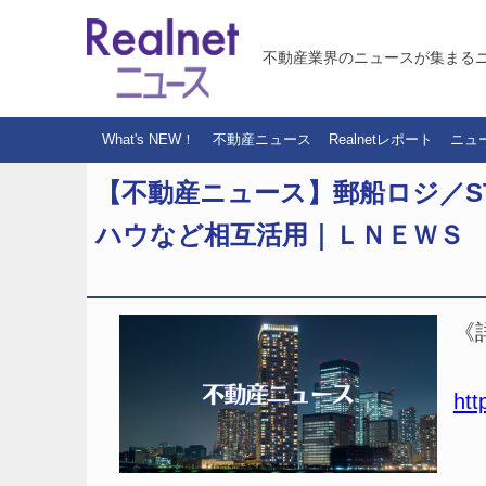
不動産業界のニュースが集まる
What's NEW！
不動産ニュース
Realnetレポート
ニュ
【不動産ニュース】郵船ロジ／S
ハウなど相互活用｜ＬＮＥＷＳ
《
htt