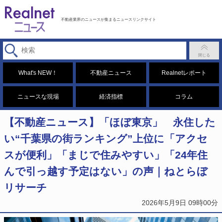
不動産業界のニュースが集まるニュースリンクサイト
What's NEW！
不動産ニュース
Realnetレポート
ニュースな現場
経済指標
コラム
【不動産ニュース】「ほぼ東京」 永住した
い“千葉県の街ランキング”上位に「アクセ
スが便利」「まじで住みやすい」「24年住
んで引っ越す予定はない」の声｜ねとらぼ
リサーチ
2026年5月9日 09時00分