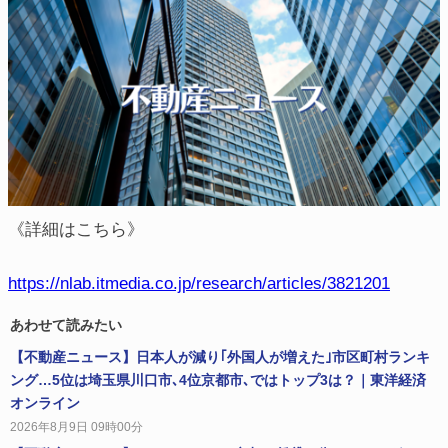
《詳細はこちら》
https://nlab.itmedia.co.jp/research/articles/3821201
あわせて読みたい
【不動産ニュース】日本人が減り｢外国人が増えた｣市区町村ランキ
ング…5位は埼玉県川口市､4位京都市､ではトップ3は？｜東洋経済
オンライン
2026年8月9日 09時00分