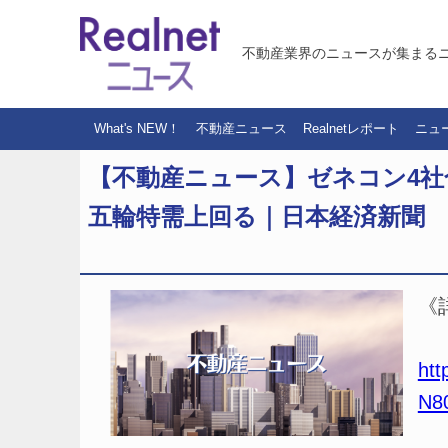
不動産業界のニュースが集まる
What's NEW！
不動産ニュース
Realnetレポート
ニュ
【不動産ニュース】ゼネコン4社
五輪特需上回る｜日本経済新聞
《
htt
N8