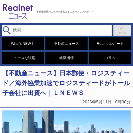
不動産業界のニュースが集まるニュースリンクサイト
What's NEW！
不動産ニュース
Realnetレポート
ニュースな現場
経済指標
コラム
【不動産ニュース】日本郵便・ロジスティー
ド／海外協業加速でロジスティードがトール
子会社に出資へ｜ＬＮＥＷＳ
2026年5月11日 10時00分