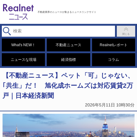
不動産業界のニュースが集まるニュースリンクサイト
What's NEW！
不動産ニュース
Realnetレポート
ニュースな現場
経済指標
コラム
【不動産ニュース】ペット「可」じゃない、
｢共生」だ！ 旭化成ホームズは対応賃貸2万
戸｜日本経済新聞
2026年5月11日 10時30分