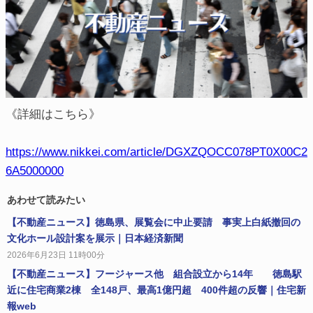
《詳細はこちら》
https://www.nikkei.com/article/DGXZQOCC078PT0X00C2
6A5000000
あわせて読みたい
【不動産ニュース】徳島県、展覧会に中止要請 事実上白紙撤回の
文化ホール設計案を展示｜日本経済新聞
2026年6月23日 11時00分
【不動産ニュース】フージャース他 組合設立から14年 徳島駅
近に住宅商業2棟 全148戸、最高1億円超 400件超の反響｜住宅新
報web