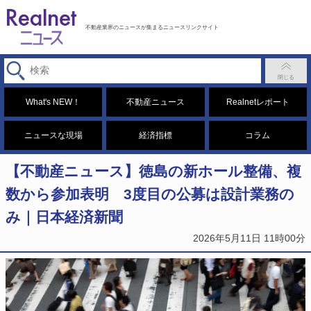
不動産業界のニュースが集まるニュースリンクサイト
What's NEW！
不動産ニュース
Realnetレポート
ニュースな現場
経済指標
コラム
【不動産ニュース】徳島の新ホール整備、複
数から参加表明 3度目の公募は設計業務の
み｜日本経済新聞
2026年5月11日 11時00分