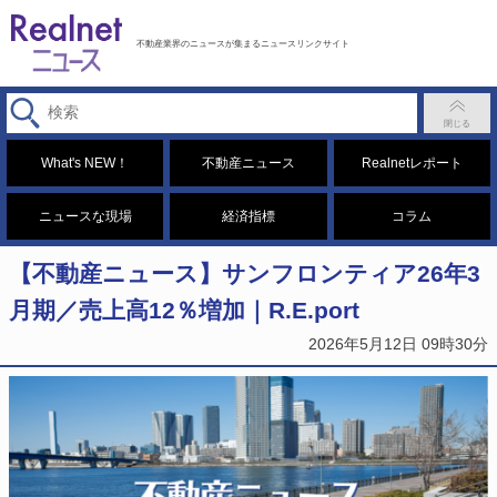
不動産業界のニュースが集まるニュースリンクサイト
What's NEW！
不動産ニュース
Realnetレポート
ニュースな現場
経済指標
コラム
【不動産ニュース】サンフロンティア26年3
月期／売上高12％増加｜R.E.port
2026年5月12日 09時30分