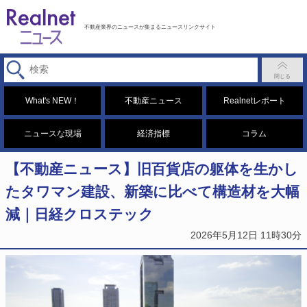
不動産業界のニュースが集まるニュースリンクサイト
What's NEW！
不動産ニュース
Realnetレポート
ニュースな現場
経済指標
コラム
【不動産ニュース】旧百貨店の躯体を生かし
たタワマン建設、新築に比べて構造材を大幅
減｜日経クロステック
2026年5月12日 11時30分