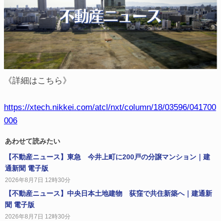
《詳細はこちら》
https://xtech.nikkei.com/atcl/nxt/column/18/03596/041700
006
あわせて読みたい
【不動産ニュース】東急 今井上町に200戸の分譲マンション｜建
通新聞 電子版
2026年8月7日 12時30分
【不動産ニュース】中央日本土地建物 荻窪で共住新築へ｜建通新
聞 電子版
2026年8月7日 12時30分