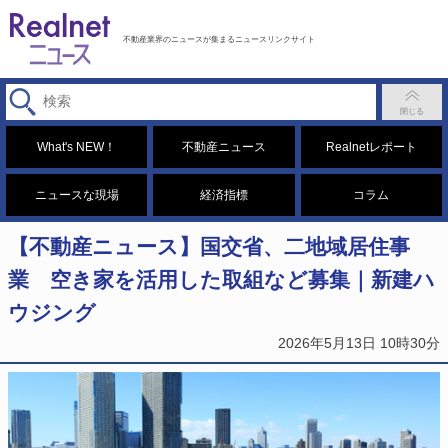
不動産業界のニュースが集まるニュースリンクサイト
What's NEW！
不動産ニュース
Realnetレポート
ニュースな現場
経済指標
コラム
【不動産ニュース】国交省、二地域居住事
業 空き家を活用した取組など募集｜新建ハ
ウジング
2026年5月13日 10時30分