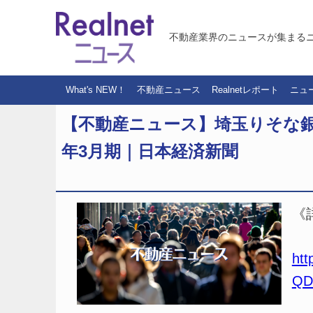
不動産業界のニュースが集まる
What's NEW！
不動産ニュース
Realnetレポート
ニュ
【不動産ニュース】埼玉りそな銀行
年3月期｜日本経済新聞
《
htt
QD