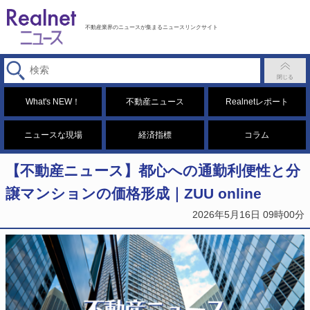
不動産業界のニュースが集まるニュースリンクサイト
What's NEW！
不動産ニュース
Realnetレポート
ニュースな現場
経済指標
コラム
【不動産ニュース】都心への通勤利便性と分
譲マンションの価格形成｜ZUU online
2026年5月16日 09時00分