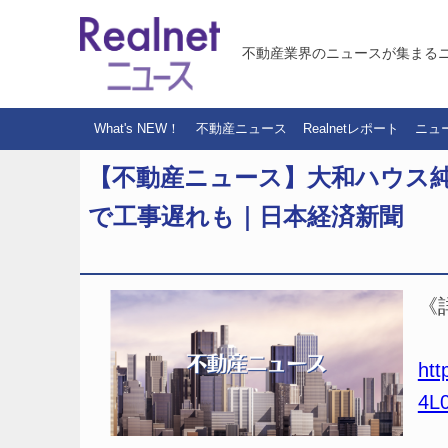
不動産業界のニュースが集まる
What's NEW！
不動産ニュース
Realnetレポート
ニュ
【不動産ニュース】大和ハウス純利
で工事遅れも｜日本経済新聞
《
htt
4L