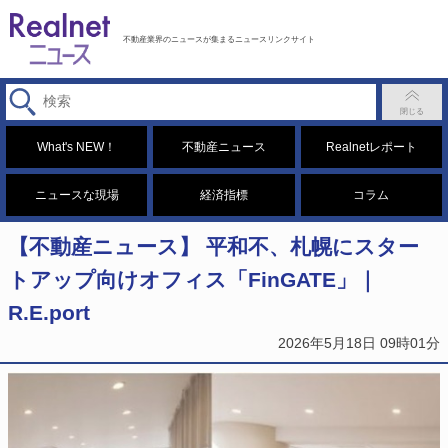
不動産業界のニュースが集まるニュースリンクサイト
What's NEW！
不動産ニュース
Realnetレポート
ニュースな現場
経済指標
コラム
【不動産ニュース】 平和不、札幌にスター
トアップ向けオフィス「FinGATE」｜
R.E.port
2026年5月18日 09時01分