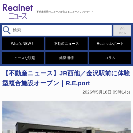
不動産業界のニュースが集まるニュースリンクサイト
What's NEW！
不動産ニュース
Realnetレポート
ニュースな現場
経済指標
コラム
【不動産ニュース】JR西他／金沢駅前に体験
型複合施設オープン｜R.E.port
2026年5月18日 09時14分