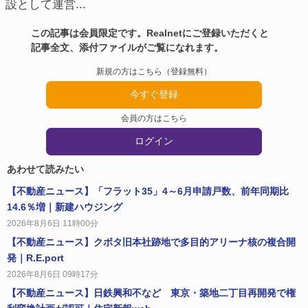
設として運営...
この記事は会員限定です。Realnetにご登録いただくと
記事全文、添付ファイルがご覧になれます。
新規の方はこちら（登録無料）
今すぐ登録
会員の方はこちら
ログイン
あわせて読みたい
【不動産ニュース】「フラット35」4～6月申請戸数、前年同期比
14.6％増｜新建ハウジング
2026年8月6日 11時00分
【不動産ニュース】クボタ旧本社跡地で多目的アリーナ核の複合開
発｜R.E.port
2026年8月6日 09時17分
【不動産ニュース】日鉄興和不など 東京・築地二丁目再開発で権