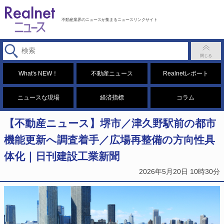
不動産業界のニュースが集まるニュースリンクサイト
What's NEW！
不動産ニュース
Realnetレポート
ニュースな現場
経済指標
コラム
【不動産ニュース】堺市／津久野駅前の都市
機能更新へ調査着手／広場再整備の方向性具
体化｜日刊建設工業新聞
2026年5月20日 10時30分