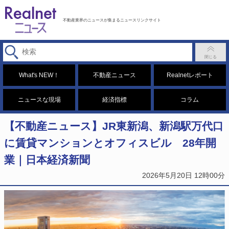
不動産業界のニュースが集まるニュースリンクサイト
What's NEW！
不動産ニュース
Realnetレポート
ニュースな現場
経済指標
コラム
【不動産ニュース】JR東新潟、新潟駅万代口
に賃貸マンションとオフィスビル 28年開
業｜日本経済新聞
2026年5月20日 12時00分