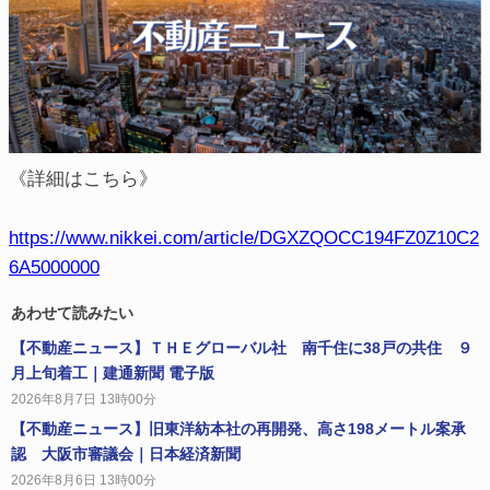
《詳細はこちら》
https://www.nikkei.com/article/DGXZQOCC194FZ0Z10C2
6A5000000
あわせて読みたい
【不動産ニュース】ＴＨＥグローバル社 南千住に38戸の共住 ９
月上旬着工｜建通新聞 電子版
2026年8月7日 13時00分
【不動産ニュース】旧東洋紡本社の再開発、高さ198メートル案承
認 大阪市審議会｜日本経済新聞
2026年8月6日 13時00分