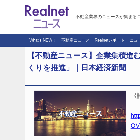
不動産業界のニュースが集まる
What's NEW！
不動産ニュース
Realnetレポート
ニュ
【不動産ニュース】企業集積進
くりを推進」｜日本経済新聞
《
htt
OV