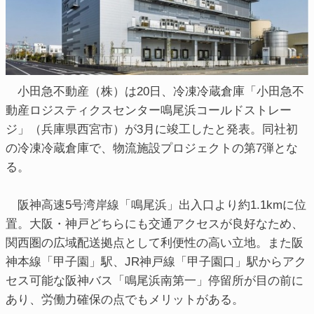
小田急不動産（株）は20日、冷凍冷蔵倉庫「小田急不
動産ロジスティクスセンター鳴尾浜コールドストレー
ジ」（兵庫県西宮市）が3月に竣工したと発表。同社初
の冷凍冷蔵倉庫で、物流施設プロジェクトの第7弾とな
る。
阪神高速5号湾岸線「鳴尾浜」出入口より約1.1kmに位
置。大阪・神戸どちらにも交通アクセスが良好なため、
関西圏の広域配送拠点として利便性の高い立地。また阪
神本線「甲子園」駅、JR神戸線「甲子園口」駅からアク
セス可能な阪神バス「鳴尾浜南第一」停留所が目の前に
あり、労働力確保の点でもメリットがある。