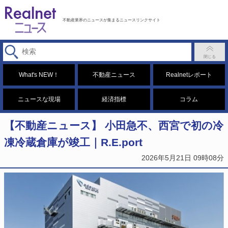
不動産業界のニュースが集まるニュースリンクサイト
What's NEW！
不動産ニュース
Realnetレポート
ニュースな現場
経済指標
コラム
【不動産ニュース】 小田急不、西宮で初の冷
凍冷蔵倉庫が竣工｜R.E.port
2026年5月21日 09時08分