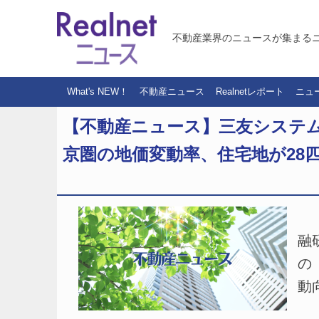
不動産業界のニュースが集まる
What's NEW！
不動産ニュース
Realnetレポート
ニュ
【不動産ニュース】三友システム
京圏の地価変動率、住宅地が28四半
（
融
の
動