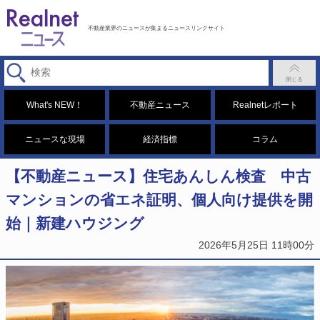
不動産業界のニュースが集まるニュースリンクサイト
What's NEW！
不動産ニュース
Realnetレポート
ニュースな現場
経済指標
コラム
【不動産ニュース】住宅あんしん検査 中古
マンションの省エネ証明、個人向け提供を開
始｜新建ハウジング
2026年5月25日 11時00分