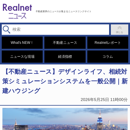
不動産業界のニュースが集まるニュースリンクサイト
What's NEW！
不動産ニュース
Realnetレポート
ニュースな現場
経済指標
コラム
【不動産ニュース】デザインライフ、相続対
策シミュレーションシステムを一般公開｜新
建ハウジング
2026年5月25日 11時00分