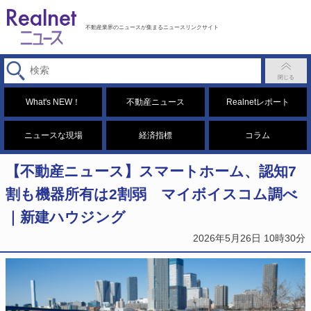
不動産業界のニュースが集まるニュースリンクサイト
What's NEW！
不動産ニュース
Realnetレポート
ニュースな現場
経済指標
コラム
【不動産ニュース】スマートホーム、認知7
割も機器所有は2割弱 マイボイスコム調べ
｜新建ハウジング
2026年5月26日 10時30分