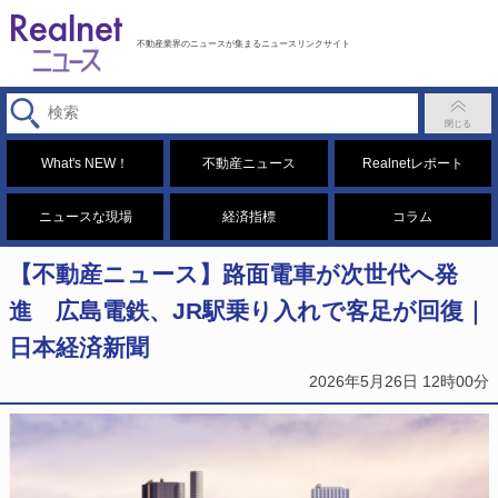
不動産業界のニュースが集まるニュースリンクサイト
What's NEW！
不動産ニュース
Realnetレポート
ニュースな現場
経済指標
コラム
【不動産ニュース】路面電車が次世代へ発
進 広島電鉄、JR駅乗り入れで客足が回復｜
日本経済新聞
2026年5月26日 12時00分