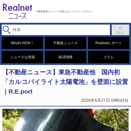
不動産業界のニュースが集まるニュースリンクサイト
What's NEW！
不動産ニュース
Realnetレポート
ニュースな現場
経済指標
コラム
【不動産ニュース】東急不動産他 国内初
「カルコパイライト太陽電池」を壁面に設置
｜R.E.port
2026年5月27日 09時42分