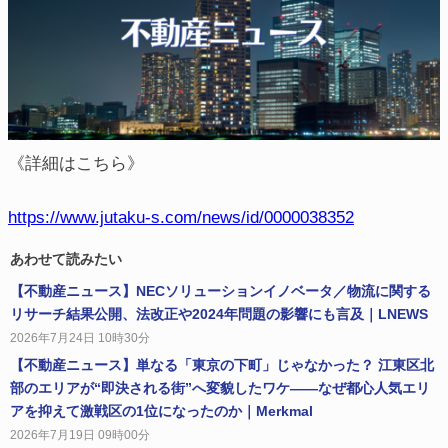
《詳細はこちら》
https://www.jutaku-s.com/news/id/0000038352
あわせて読みたい
【不動産ニュース】NECソリューションイノベータ／物流に関する
リサーチ結果公開、法改正や2024年問題の影響にも言及｜LNEWS
2026年7月24日 10時30分
【不動産ニュース】単なる「東京の下町」じゃなかった？ 江東区北
部のエリアが“即決される街”へ変貌したワケ――なぜ都心人気エリ
アを抑えて激戦区の1位になったのか｜Merkmal
2026年7月19日 09時00分