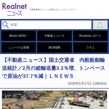
不動産業界のニュースが集まるニュースリンクサイト
What's NEW！
不動産ニュース
Realnetレポート
ニュースな現場
経済指標
コラム
【不動産ニュース】国土交通省 内航船舶輸
送統計／2月の総輸送量3.3％増、トンベース
で原油が37.7％減｜ＬＮＥＷＳ
2026年5月27日 12時30分