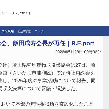
ニュースリンクサイト
ースな現場
経済指標
コラム
、飯田成寿会長が再任｜R.E.port
2026年5月28日 09時06分
公社）埼玉県宅地建物取引業協会は27日、埼
会館（さいたま市浦和区）で定時社員総会を
催し、2025年度の事業活動について報告、同
度収支決算について審議・議決した。
において本部の無料相談所を常設化したこと