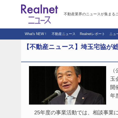
不動産業界のニュースが集まる
What's NEW！
不動産ニュース
Realnetレポート
ニュ
【不動産ニュース】埼玉宅協が総会
（
玉
開
年
25年度の事業活動では、相談事業