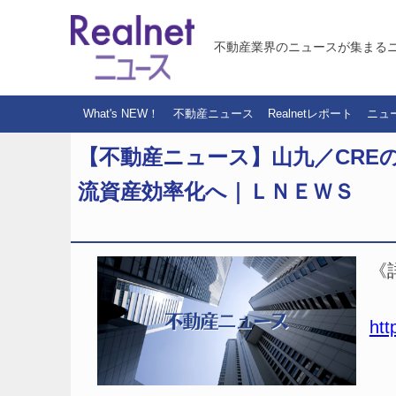
不動産業界のニュースが集まる
What's NEW！
不動産ニュース
Realnetレポート
ニュ
【不動産ニュース】山九／CRE
流資産効率化へ｜ＬＮＥＷＳ
《
htt