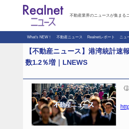
不動産業界のニュースが集まる
What's NEW！
不動産ニュース
Realnetレポート
ニュ
【不動産ニュース】港湾統計速報
数1.2％増｜LNEWS
《
htt