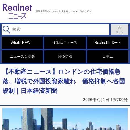
不動産業界のニュースが集まるニュースリンクサイト
What's NEW！
不動産ニュース
Realnetレポート
ニュースな現場
経済指標
コラム
【不動産ニュース】ロンドンの住宅価格急
落、増税で外国投資家離れ 価格抑制へ各国
規制｜日本経済新聞
2026年6月1日 12時00分