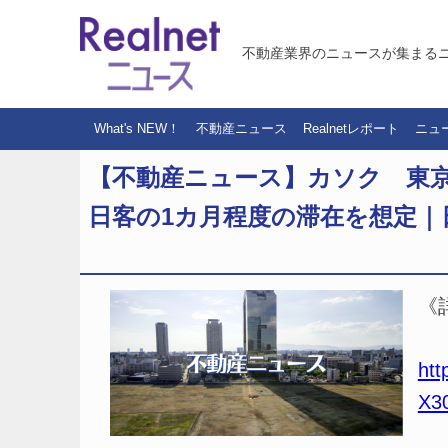
不動産業界のニュースが集まる
What's NEW！
不動産ニュース
Realnetレポート
ニュ
【不動産ニュース】カソク 東
日客の1カ月程度の滞在を想定｜
《
htt
X3