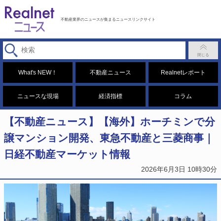
不動産業界のニュースが集まるニュースリンクサイト
What's NEW！
不動産ニュース
Realnetレポート
ニュースな現場
経済指標
コラム
【不動産ニュース】【海外】ホーチミンで分
譲マンション開発、東急不動産と三菱商事｜
日経不動産マーケット情報
2026年6月3日 10時30分