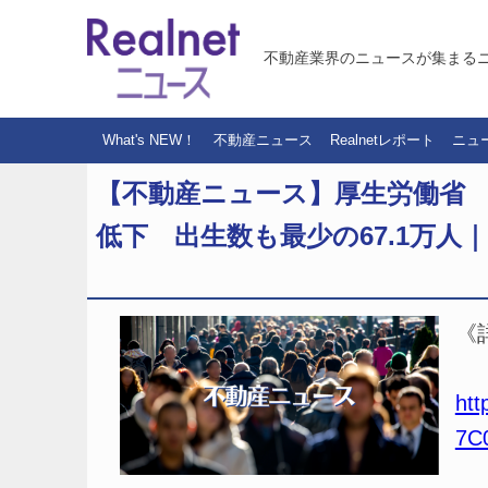
不動産業界のニュースが集まる
What's NEW！
不動産ニュース
Realnetレポート
ニュ
【不動産ニュース】厚生労働省 2
低下 出生数も最少の67.1万人
《
htt
7C