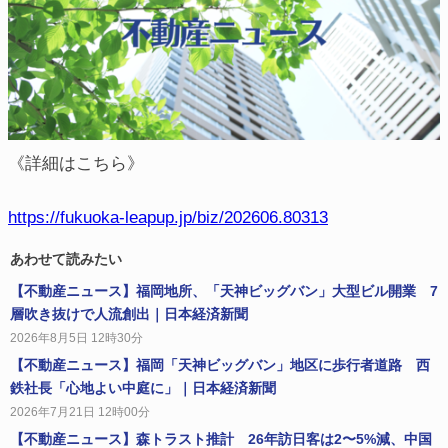
《詳細はこちら》
https://fukuoka-leapup.jp/biz/202606.80313
あわせて読みたい
【不動産ニュース】福岡地所、「天神ビッグバン」大型ビル開業 7
層吹き抜けで人流創出｜日本経済新聞
2026年8月5日 12時30分
【不動産ニュース】福岡「天神ビッグバン」地区に歩行者道路 西
鉄社長「心地よい中庭に」｜日本経済新聞
2026年7月21日 12時00分
【不動産ニュース】森トラスト推計 26年訪日客は2〜5%減、中国