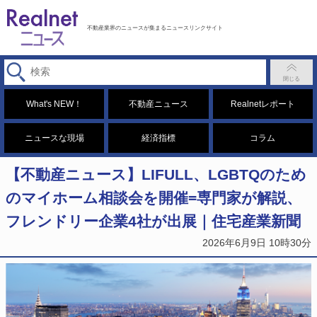
不動産業界のニュースが集まるニュースリンクサイト
What's NEW！
不動産ニュース
Realnetレポート
ニュースな現場
経済指標
コラム
【不動産ニュース】LIFULL、LGBTQのため
のマイホーム相談会を開催=専門家が解説、
フレンドリー企業4社が出展｜住宅産業新聞
2026年6月9日 10時30分